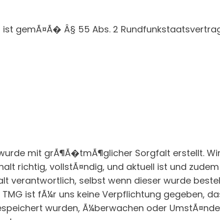
lt ist gemÃ¤Ã� Â§ 55 Abs. 2 Rundfunkstaatsvertrag
e wurde mit grÃ¶Ã�tmÃ¶glicher Sorgfalt erstellt. 
alt richtig, vollstÃ¤ndig, und aktuell ist und zud
alt verantwortlich, selbst wenn dieser wurde bestell
MG ist fÃ¼r uns keine Verpflichtung gegeben, da
 gespeichert wurden, Ã¼berwachen oder UmstÃ¤nde 