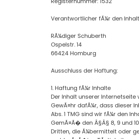
Registernummer: 1532
Verantwortlicher fÃ¼r den Inha
RÃ¼diger Schuberth
Ospelstr. 14
66424 Homburg
Ausschluss der Haftung:
1. Haftung fÃ¼r Inhalte
Der Inhalt unserer Internetseit
GewÃ¤hr dafÃ¼r, dass dieser Inh
Abs. 1 TMG sind wir fÃ¼r den Inh
GemÃ¤Ã� den Â§Â§ 8, 9 und 10 T
Dritten, die Ã¼bermittelt oder