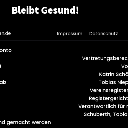
Bleibt Gesund!
en.de
Impressum
Datenschutz
konto
Vertretungsberech
8
Vo
Katrin Schä
alz
Tobias Nie
Vereinsregiste
Registergeric
Verantwortlich für 
Schuberth, Tobia
tend gemacht werden