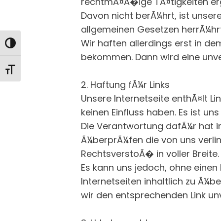
rechtmÃ¤Ã�ige TÃ¤tigkeiten er
Davon nicht berÃ¼hrt, ist unser
allgemeinen Gesetzen herrÃ¼hrt
Wir haften allerdings erst in d
Umschalten auf hohe Kontraste
bekommen. Dann wird eine unve
Schrift vergrößern
2. Haftung fÃ¼r Links
Unsere Internetseite enthÃ¤lt Li
keinen Einfluss haben. Es ist un
Die Verantwortung dafÃ¼r hat im
Ã¼berprÃ¼fen die von uns verlin
RechtsverstoÃ� in voller Breite.
Es kann uns jedoch, ohne einen 
Internetseiten inhaltlich zu Ã¼
wir den entsprechenden Link un