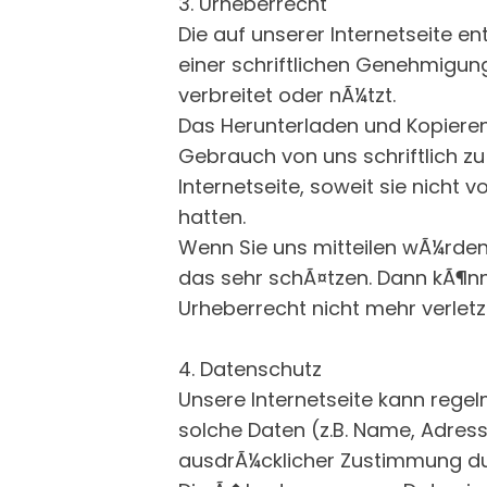
3. Urheberrecht
Die auf unserer Internetseite en
einer schriftlichen Genehmigung d
verbreitet oder nÃ¼tzt.
Das Herunterladen und Kopieren 
Gebrauch von uns schriftlich zu 
Internetseite, soweit sie nicht 
hatten.
Wenn Sie uns mitteilen wÃ¼rden
das sehr schÃ¤tzen. Dann kÃ¶n
Urheberrecht nicht mehr verletz
4. Datenschutz
Unsere Internetseite kann reg
solche Daten (z.B. Name, Adress
ausdrÃ¼cklicher Zustimmung du