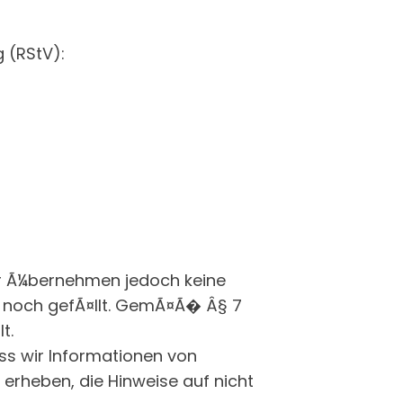
 (RStV):
Wir Ã¼bernehmen jedoch keine
em noch gefÃ¤llt. GemÃ¤Ã� Â§ 7
t.
ss wir Informationen von
erheben, die Hinweise auf nicht