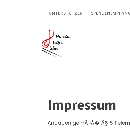
UNTERSTÜTZER
SPENDENEMPFÄN
Impressum
Angaben gemÃ¤Ã� Â§ 5 Teleme