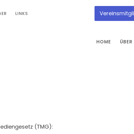
Vereinsmitgl
GER
LINKS
HOME
ÜBER
diengesetz (TMG):