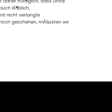
t daher mÃ¶glich, dass Dritte
auch lÃ¶blich.
it nicht verlangte
nnoch geschehen, mÃ¼ssten wir