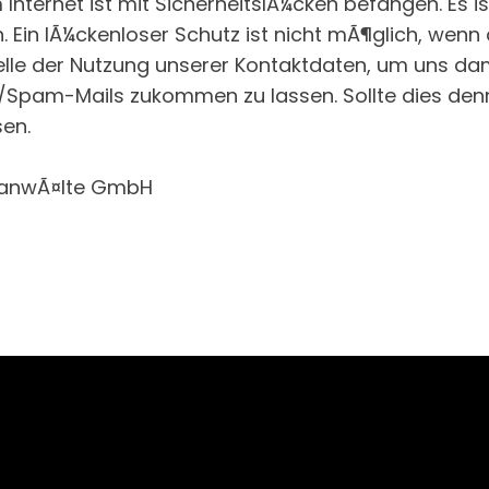
nternet ist mit SicherheitslÃ¼cken befangen. Es is
. Ein lÃ¼ckenloser Schutz ist nicht mÃ¶glich, wenn 
elle der Nutzung unserer Kontaktdaten, um uns dam
Spam-Mails zukommen zu lassen. Sollte dies de
sen.
tsanwÃ¤lte GmbH