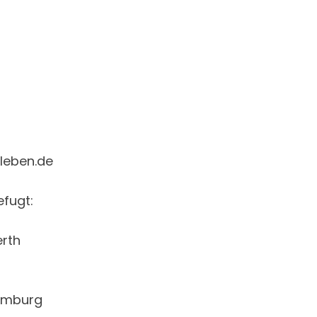
leben.de
fugt:
erth
Homburg