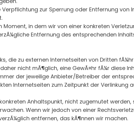
geben.
e Verpflichtung zur Sperrung oder Entfernung von
.
em Moment, in dem wir von einer konkreten Verletz
rzÃ¼gliche Entfernung des entsprechenden Inha
nks, die zu externen Internetseiten von Dritten fÃ¼h
s daher nicht mÃ¶glich, eine GewÃ¤hr fÃ¼r diese Inh
mer der jeweilige Anbieter/Betreiber der entsprec
kten Internetseiten zum Zeitpunkt der Verlinkung 
konkreten Anhaltspunkt, nicht zugemutet werden, s
berwachen. Wenn wir jedoch von einer Rechtsverlet
verzÃ¼glich entfernen, das kÃ¶nnen wir machen.